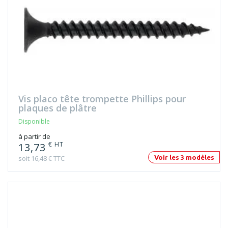
Vis placo tête trompette Phillips pour
plaques de plâtre
Disponible
à partir de
€ HT
13,73
soit 16,48 € TTC
Voir les 3 modèles