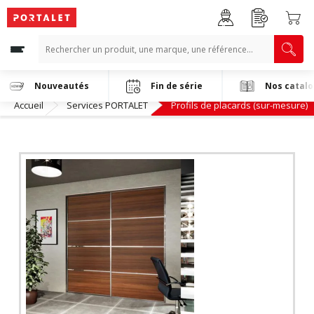
Nouveautés
Fin de série
Nos catal
Accueil
Services PORTALET
Profils de placards (sur-mesure)