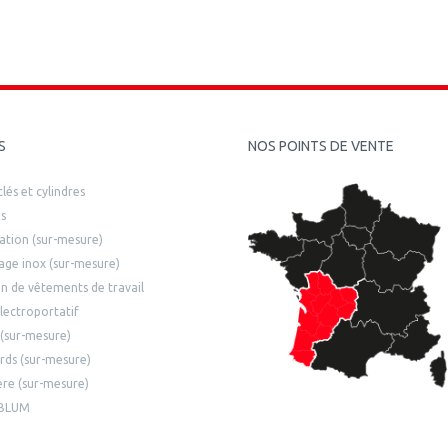
S
NOS POINTS DE VENTE
lés et cylindres
s
ilation (sur-mesure)
age inox (sur-mesure)
n de vêtements de travail
lectroportatif
 (sur-mesure)
ards (sur-mesure)
ière (sur-mesure)
 BLUM