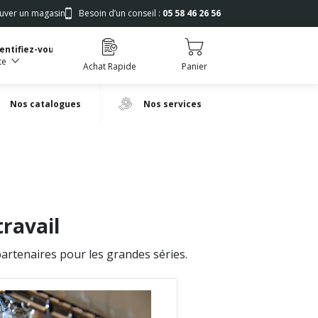
uver un magasin
Besoin d’un conseil :
05 58 46 26 56
dentifiez-vous
te
Achat Rapide
Panier
Nos catalogues
Nos services
ravail
partenaires pour les grandes séries.