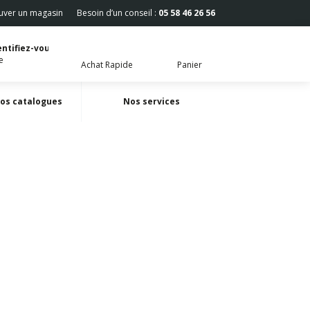
uver un magasin
Besoin d’un conseil :
05 58 46 26 56
dentifiez-vous
te
Achat Rapide
Panier
Nos catalogues
Nos services