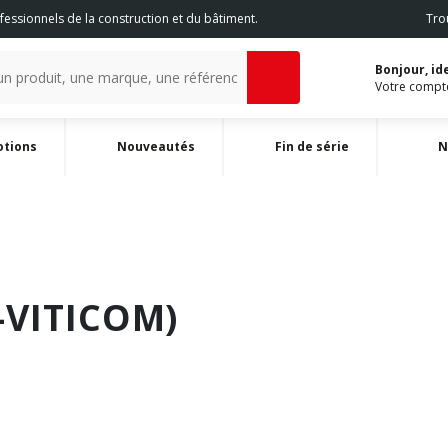
fessionnels de la construction et du bâtiment.
Tro
Bonjour, i
Votre comp
otions
Nouveautés
Fin de série
-VITICOM)