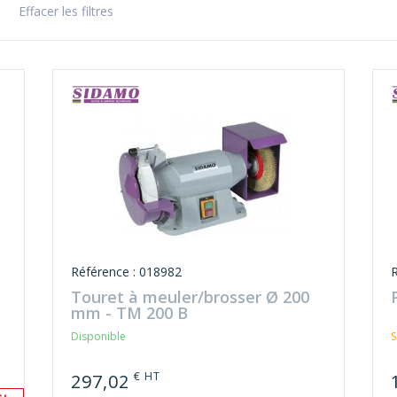
Effacer les filtres
Référence : 018982
M
Touret à meuler/brosser Ø 200
mm - TM 200 B
Disponible
S
€ HT
297,02