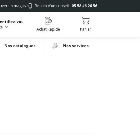
uver un magasin
Besoin d’un conseil :
05 58 46 26 56
dentifiez-vous
te
Achat Rapide
Panier
Nos catalogues
Nos services