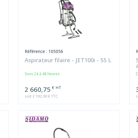
Référence : 105056
Aspirateur filaire - JET100i - 55 L
Sous 24 à 48 heures
D
€ HT
2 660,75
soit 3 192,90 € TTC
s