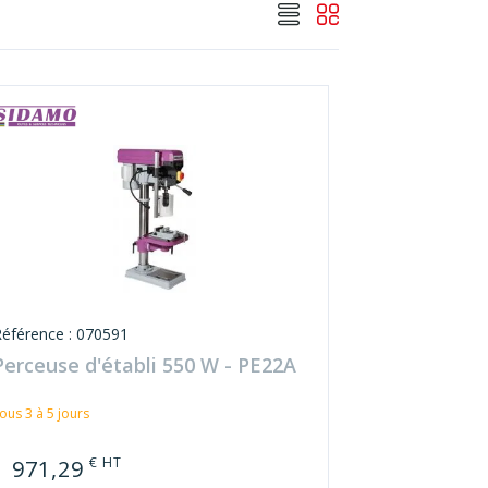
Référence : 070591
Perceuse d'établi 550 W - PE22A
ous 3 à 5 jours
€ HT
1 971,29