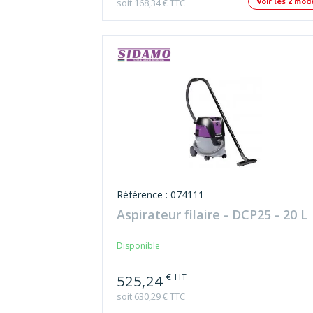
soit 168,34 € TTC
Voir les 2 mod
Référence : 074111
Aspirateur filaire - DCP25 - 20 L
Disponible
€ HT
525,24
soit 630,29 € TTC