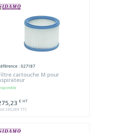
Référence : 027187
Filtre cartouche M pour
aspirateur
isponible
€ HT
275,23
oit 330,28 € TTC