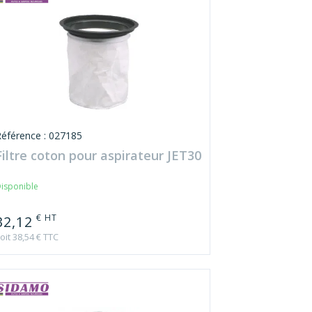
Référence : 027185
Filtre coton pour aspirateur JET30
isponible
€ HT
32,12
oit 38,54 € TTC