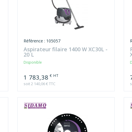
Référence : 105057
Aspirateur filaire 1400 W XC30L -
20 L
Disponible
D
€ HT
1 783,38
soit 2 140,06 € TTC
s