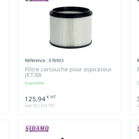
Référence : 076903
Filtre cartouche pour aspirateur
JET30i
Disponible
D
€ HT
125,94
soit 151,13 € TTC
s