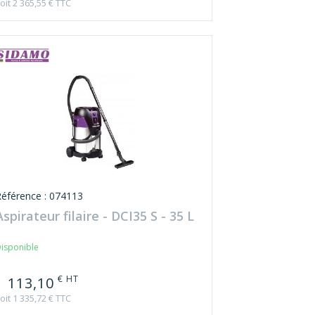
oit 2 365,55 € TTC
Référence : 074113
Aspirateur filaire - DCI35 S - 35 L
isponible
€ HT
1 113,10
oit 1 335,72 € TTC