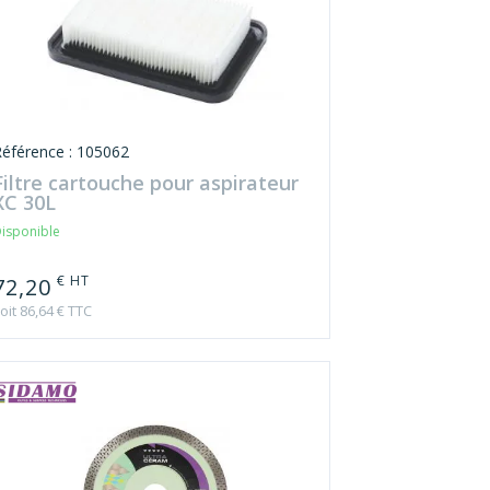
Référence : 105062
Filtre cartouche pour aspirateur
XC 30L
isponible
€ HT
72,20
oit 86,64 € TTC