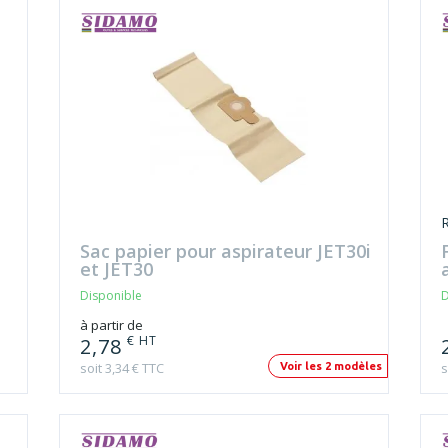
Sac papier pour aspirateur JET30i
et JET30
Disponible
D
à partir de
€ HT
2,78
soit 3,34 € TTC
s
Voir les 2 modèles