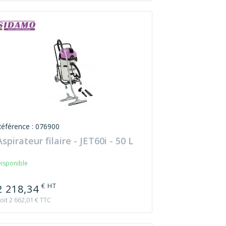
Référence : 076900
Aspirateur filaire - JET60i - 50 L
isponible
€ HT
2 218,34
oit 2 662,01 € TTC