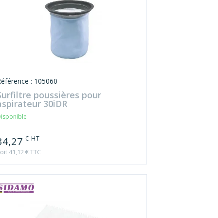
Référence : 105060
Surfiltre poussières pour
aspirateur 30iDR
isponible
€ HT
34,27
oit 41,12 € TTC