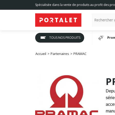
Spécialisée dans la vente de produits au profit des pro
TOUS NOS PRODUITS
Prom
Accueil
Partenaires
PRAMAC
P
Depu
séri
acce
manu