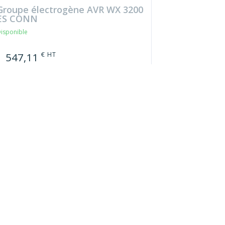
Groupe électrogène AVR WX 3200
ES CONN
isponible
€ HT
1 547,11
oit 1 856,53 € TTC
Référence : 113951
Groupe électrogène E4000