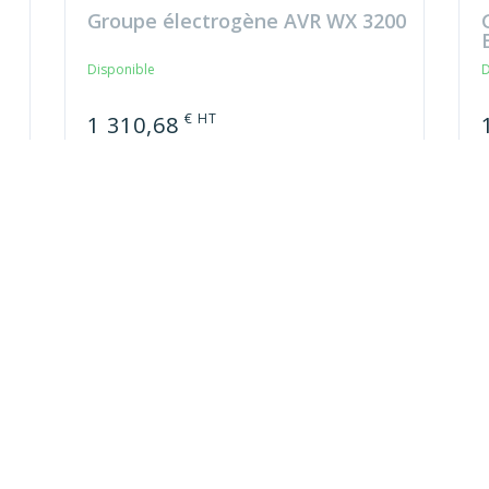
Groupe électrogène AVR WX 3200
Disponible
D
€ HT
1 310,68
soit 1 572,82 € TTC
s
Référence : 113949
Transpalette manuel HPT