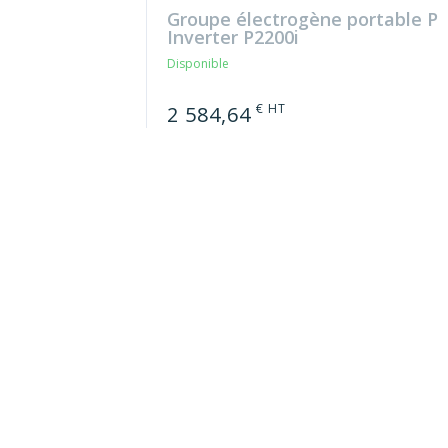
Groupe électrogène portable P
Inverter P2200i
Disponible
€ HT
2 584,64
soit 3 101,57 € TTC
Référence : 113950
Groupe électrogène AVR ES8000