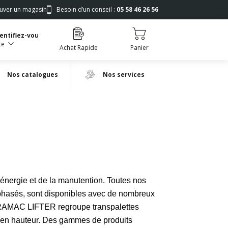
uver un magasin
Besoin d’un conseil :
05 58 46 26 56
dentifiez-vous
te
Achat Rapide
Panier
Nos catalogues
Nos services
énergie et de la manutention. Toutes nos
phasés, sont disponibles avec de nombreux
 PRAMAC LIFTER regroupe transpalettes
l en hauteur. Des gammes de produits