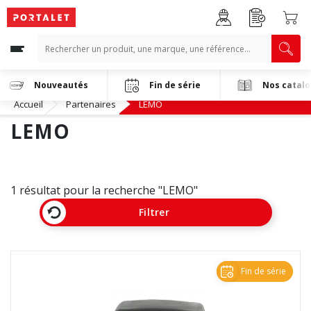
Nouveautés
Fin de série
Nos catal
Accueil
Partenaires
LEMO
LEMO
1 résultat pour la recherche "LEMO"
Filtrer
Fin de série