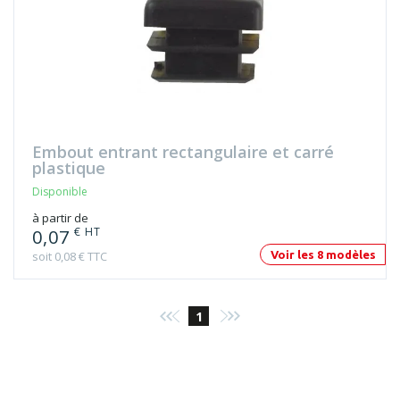
Embout entrant rectangulaire et carré
plastique
Disponible
à partir de
€ HT
0,07
soit 0,08 € TTC
Voir les 8 modèles
1