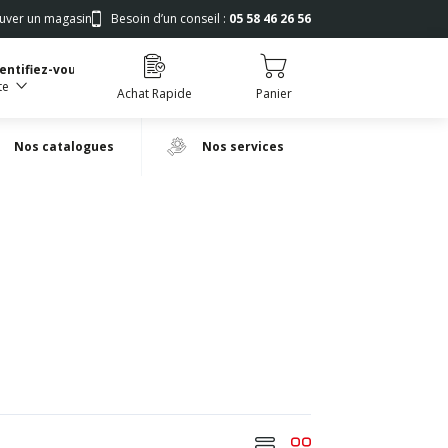
uver un magasin
Besoin d’un conseil :
05 58 46 26 56
dentifiez-vous
te
Achat Rapide
Panier
Nos catalogues
Nos services