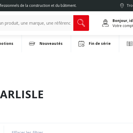
fessionnels de la construction et du bâtiment.
Tro
Bonjour, i
Votre comp
otions
Nouveautés
Fin de série
CARLISLE
Effacer les filtres