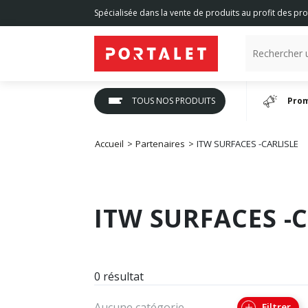
Spécialisée dans la vente de produits au profit des pro
TOUS NOS PRODUITS
Prom
Accueil
Partenaires
ITW SURFACES -CARLISLE
ITW SURFACES -
0 résultat
Aucune catégorie
Filtrer