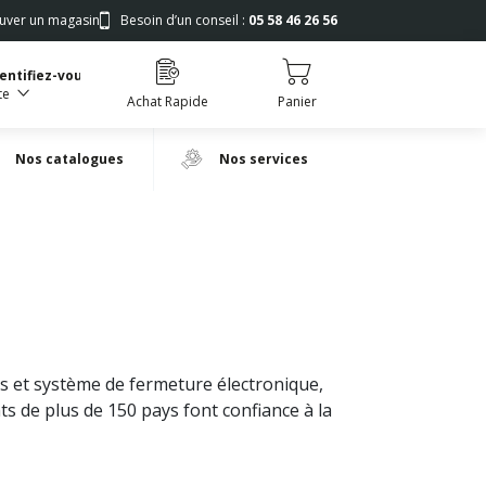
uver un magasin
Besoin d’un conseil :
05 58 46 26 56
dentifiez-vous
te
Achat Rapide
Panier
Nos catalogues
Nos services
es et système de fermeture électronique,
ts de plus de 150 pays font confiance à la