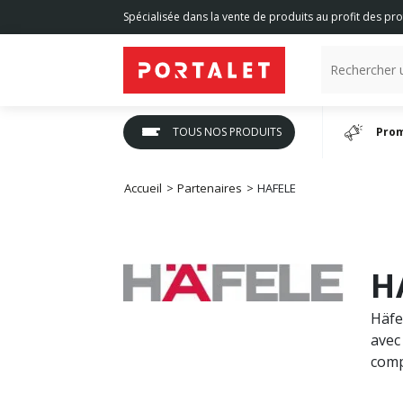
Spécialisée dans la vente de produits au profit des pro
TOUS NOS PRODUITS
Prom
Accueil
Partenaires
HAFELE
H
Häfe
avec
compé