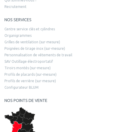
Qui sommes-nous ?
Recrutement
NOS SERVICES
Centre service clés et cylindres
Organigrammes
Grilles de ventilation (sur-mesure)
Poignées de tirage inox (sur-mesure)
Personnalisation de vêtements de travail
SAV Outillage électroportatif
Tiroirs montés (sur-mesure)
Profils de placards (sur-mesure)
Profils de verrière (sur-mesure)
Configurateur BLUM
NOS POINTS DE VENTE