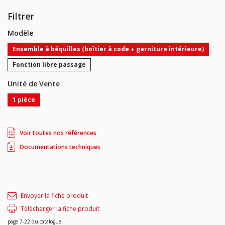
Ouverture par clé ou par code.
Épaisseur de porte de 30 à 80 mm (pour toute autre épaisseur, sur
Filtrer
commande).
Béquille débrayable. Réversible.
Modèle
Changement de code facile (plus de 3 000 combinaisons modifiables).
Finition : gris métallisé.
Ensemble à béquilles (boîtier à code + garniture intérieure)
Sur commande, finition blanc ou noir.
Livrée sans cylindre.
Fonction libre passage
Unité de Vente
1 pièce
Voir toutes nos références
Documentations techniques
Envoyer la fiche produit
Télécharger la fiche produit
page 7-22 du catalogue