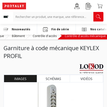
Nouveautés
Fin de série
Nos catal
gue
Bâtiment
Contrôle d'accès
Contrôle d'accès mécanique
Garniture à code mécanique KEYLEX
PROFIL
IMAGES
SCHÉMAS
VIDÉOS