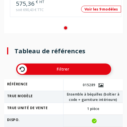
€ HT
575,36
soit 690,43 € TTC
Voir les 9 modèles
Tableau de références
Filtrer
RÉFÉRENCE
015289
Ensemble à béquilles (boîtier à
TRUE MODÈLE
code + garniture intérieure)
TRUE UNITÉ DE VENTE
1 pièce
DISPO.