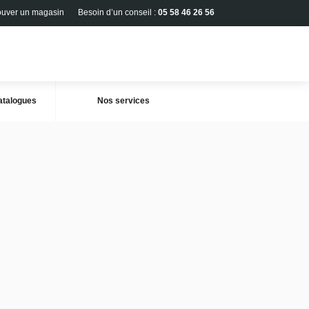
uver un magasin
Besoin d’un conseil :
05 58 46 26 56
os catalogues
Nos services
Envoyer la fiche produit
Télécharger la fiche produit
Promotions
DISPONIBLE
Référence : 119301
Prix à partir de :