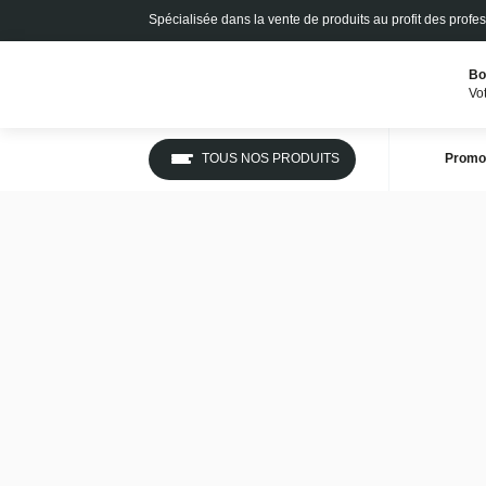
Spécialisée dans la vente de produits au profit des pro
Bo
Vo
TOUS NOS PRODUITS
Promo
Accueil
Catalogue
Outillage
Outillage à main
IMAGES