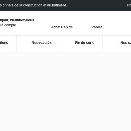
fessionnels de la construction et du bâtiment.
Tro
njour, identifiez-vous
tre compte
Achat Rapide
Panier
tions
Nouveautés
Fin de série
N
Clés
Manche en T ergonomique pour des serrages confortables et puissants.
Empreintes
: 2 - 2,5 - 3 - 4 - 5 - 6 - 8 mm.
Livré avec un support en métal.
Voir plus
Filtrer
Sélectionner une référence