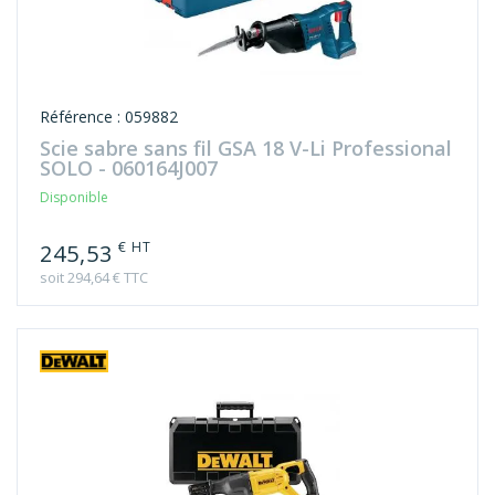
Référence : 059882
Scie sabre sans fil GSA 18 V-Li Professional
SOLO - 060164J007
Disponible
€ HT
245,53
soit 294,64 € TTC