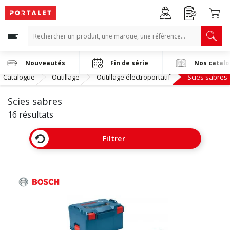
Nouveautés
Fin de série
Nos catal
Catalogue
Outillage
Outillage électroportatif
Scies sabres
Scies sabres
16 résultats
Filtrer