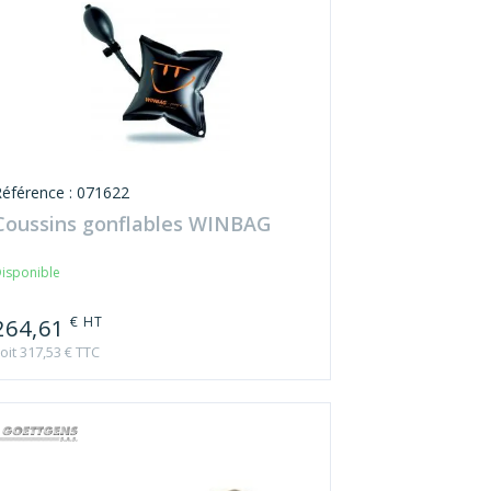
Référence : 071622
Coussins gonflables WINBAG
isponible
€ HT
264,61
oit 317,53 € TTC