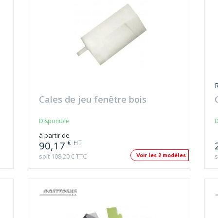
Cales de jeu fenêtre bois
Disponible
D
à partir de
€ HT
90,17
soit 108,20 € TTC
s
Voir les 2 modèles