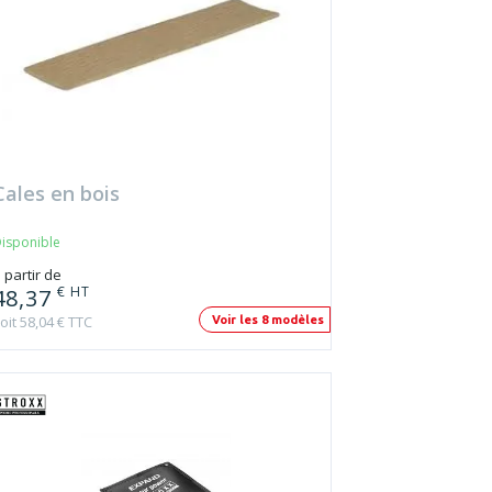
Cales en bois
isponible
 partir de
€ HT
48,37
oit 58,04 € TTC
Voir les 8 modèles