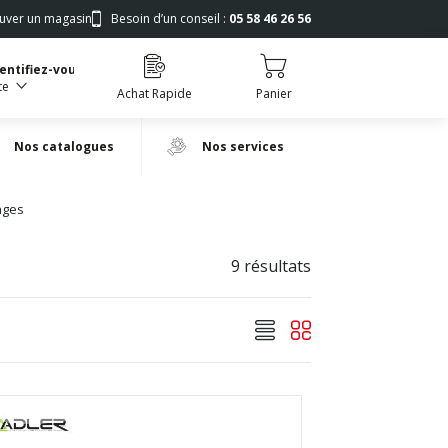
uver un magasin
Besoin d’un conseil :
05 58 46 26 56
dentifiez-vous
te
Achat Rapide
Panier
Nos catalogues
Nos services
ages
9 résultats