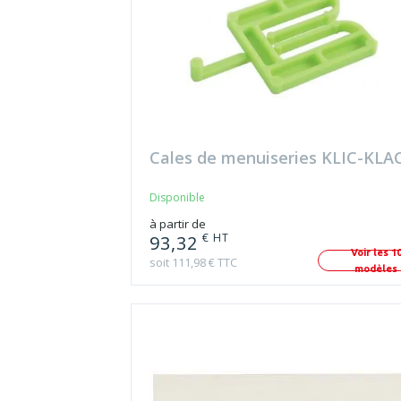
Cales de menuiseries KLIC-KLA
Disponible
à partir de
€ HT
93,32
Voir les 1
soit 111,98 € TTC
modèles