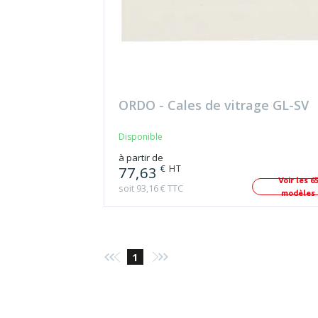
ORDO - Cales de vitrage GL-SV
Disponible
à partir de
€ HT
77,63
Voir les 6
soit 93,16 € TTC
modèles
1