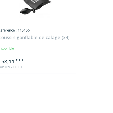
Référence : 115156
Coussin gonflable de calage (x4)
isponible
€ HT
158,11
oit 189,73 € TTC