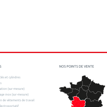
S
NOS POINTS DE VENTE
lés et cylindres
s
ilation (sur-mesure)
age inox (sur-mesure)
n de vêtements de travail
lectroportatif