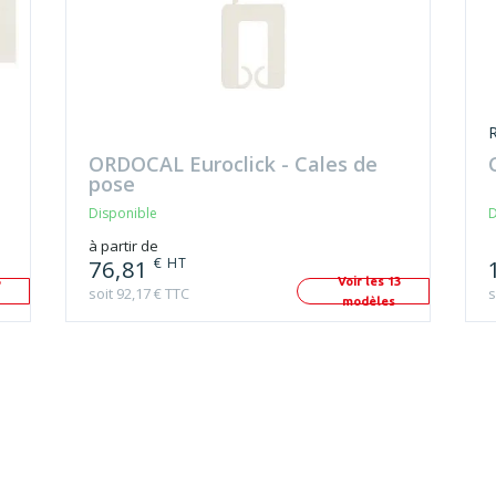
ORDOCAL Euroclick - Cales de
pose
Disponible
D
à partir de
€ HT
76,81
5
Voir les 13
soit 92,17 € TTC
s
modèles