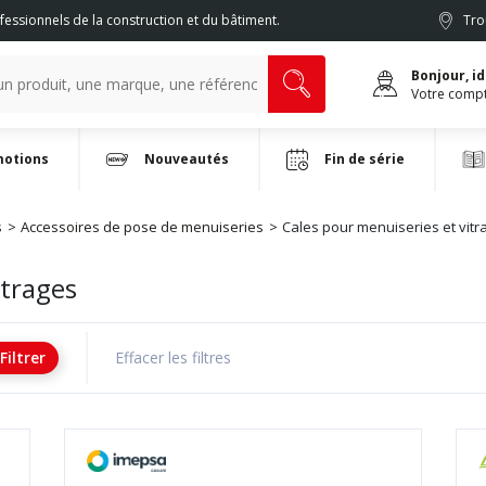
fessionnels de la construction et du bâtiment.
Tro
Bonjour, i
Votre comp
otions
Nouveautés
Fin de série
s
Accessoires de pose de menuiseries
Cales pour menuiseries et vitr
itrages
Filtrer
Effacer les filtres