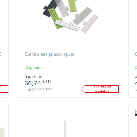
C
Cales en plastique
Disponible
D
à partir de
à
€ HT
66,74
0
Voir les 29
soit 80,09 € TTC
s
modèles