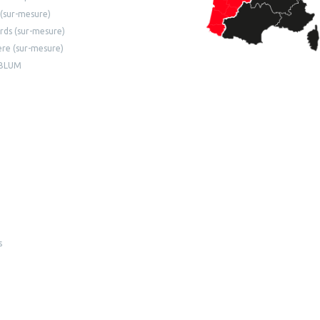
 (sur-mesure)
ards (sur-mesure)
ière (sur-mesure)
 BLUM
s
YER