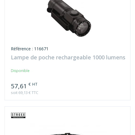
Référence : 116671
Lampe de poche rechargeable 1000 lumens
Disponible
€ HT
57,61
soit 69,13 € TTC