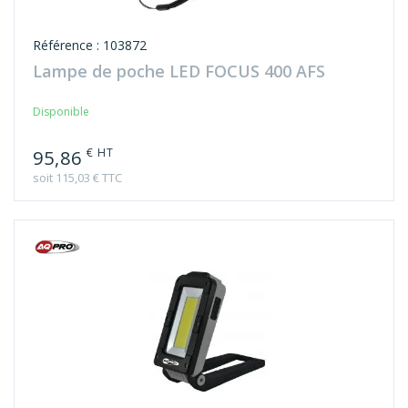
Référence : 103872
Lampe de poche LED FOCUS 400 AFS
Disponible
€ HT
95,86
soit 115,03 € TTC