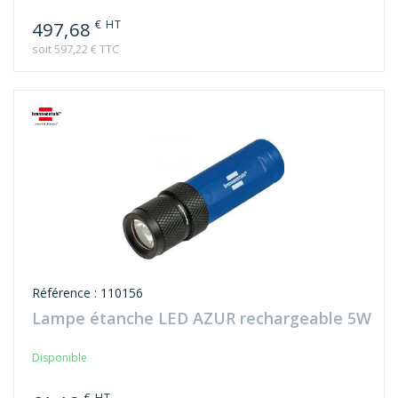
€ HT
497,68
soit 597,22 € TTC
Référence : 110156
Lampe étanche LED AZUR rechargeable 5W
Disponible
€ HT