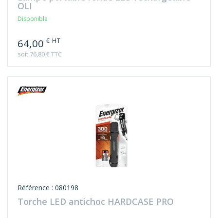
OLI
Disponible
€ HT
64,00
soit 76,80 € TTC
Référence : 080198
Torche LED antichoc HARDCASE PRO