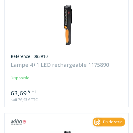
Référence : 083910
Lampe 4+1 LED rechargeable 1175890
Disponible
€ HT
63,69
soit 76,43 € TTC
Fin de série