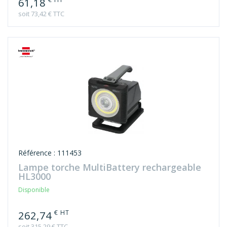
61,18
soit 73,42 € TTC
Référence : 111453
Lampe torche MultiBattery rechargeable
HL3000
Disponible
€ HT
262,74
soit 315,29 € TTC