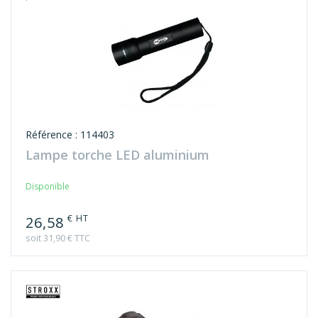
Référence : 114403
Lampe torche LED aluminium
Disponible
€ HT
26,58
soit 31,90 € TTC