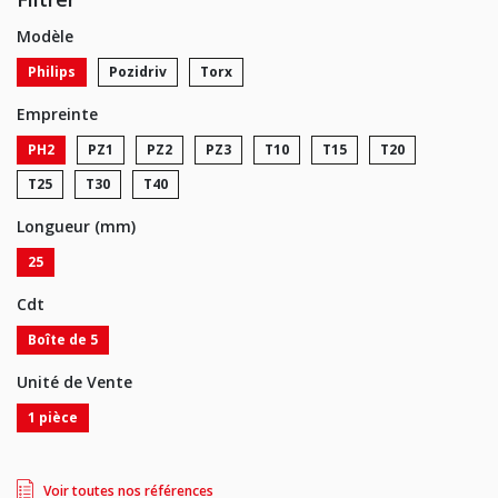
Modèle
Philips
Pozidriv
Torx
Empreinte
PH2
PZ1
PZ2
PZ3
T10
T15
T20
T25
T30
T40
Longueur (mm)
25
Cdt
Boîte de 5
Unité de Vente
1 pièce
Voir toutes nos références