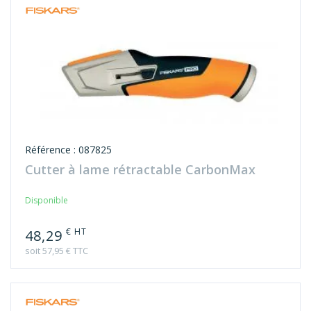
Référence : 087825
Cutter à lame rétractable CarbonMax
Disponible
€ HT
48,29
soit 57,95 € TTC