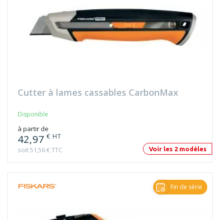
Cutter à lames cassables CarbonMax
Disponible
à partir de
€ HT
42,97
soit 51,56 € TTC
Voir les 2 modèles
Fin de série