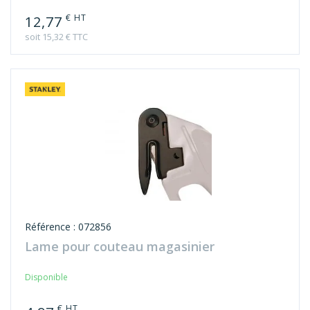
12,77
soit 15,32 € TTC
Référence : 072856
Lame pour couteau magasinier
Disponible
€ HT
4,97
soit 5,96 € TTC