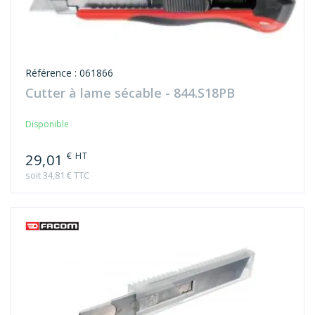
Référence : 061866
Cutter à lame sécable - 844.S18PB
Disponible
€ HT
29,01
soit 34,81 € TTC