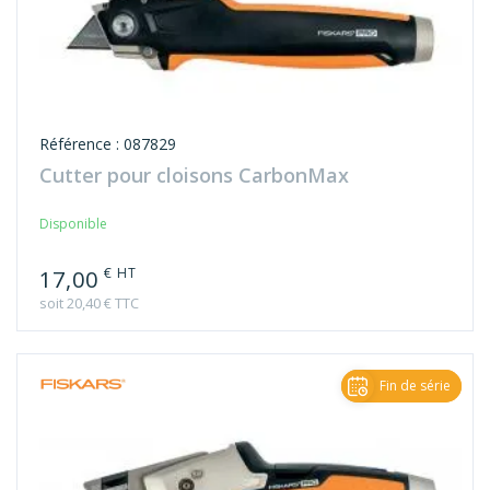
Référence : 087829
Cutter pour cloisons CarbonMax
Disponible
€ HT
17,00
soit 20,40 € TTC
Fin de série