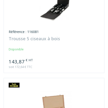
Référence : 116081
Trousse 5 ciseaux à bois
Disponible
€ HT
143,87
soit 172,64 € TTC