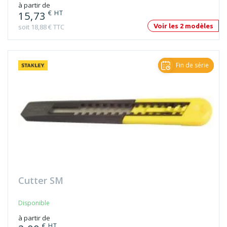
15,73
soit 18,88 € TTC
Voir les 2 modèles
Fin de série
Cutter SM
Disponible
à partir de
€ HT
2,00
soit 2,40 € TTC
Voir les 2 modèles