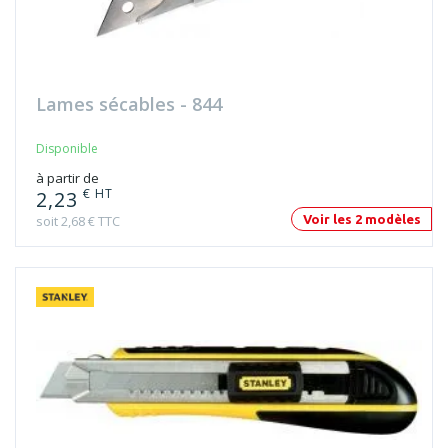
Lames sécables - 844
Disponible
à partir de
€ HT
2,23
soit 2,68 € TTC
Voir les 2 modèles