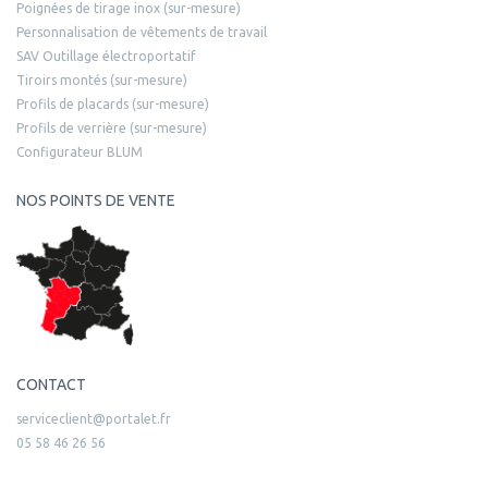
Poignées de tirage inox (sur-mesure)
Personnalisation de vêtements de travail
SAV Outillage électroportatif
Tiroirs montés (sur-mesure)
Profils de placards (sur-mesure)
Profils de verrière (sur-mesure)
Configurateur BLUM
NOS POINTS DE VENTE
CONTACT
serviceclient@portalet.fr
05 58 46 26 56